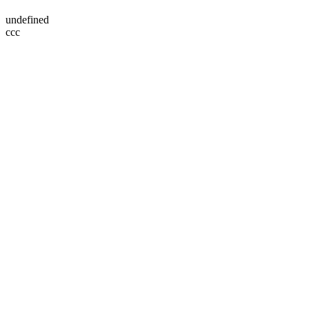
undefined
ссс