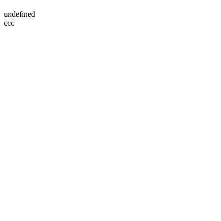
undefined
ссс