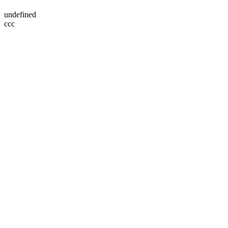
undefined
ссс