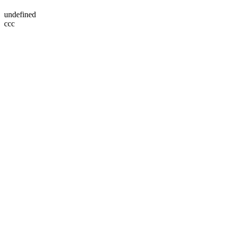
undefined
ссс