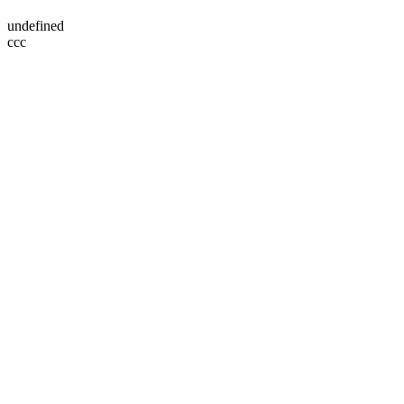
undefined
ссс