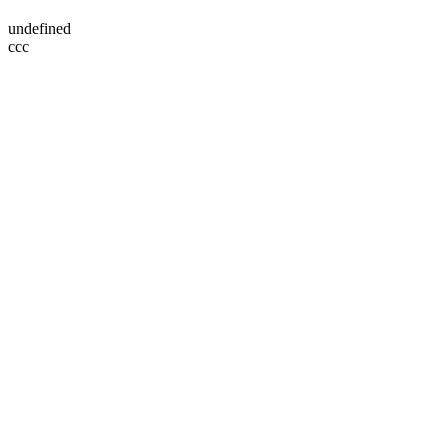
undefined
ссс