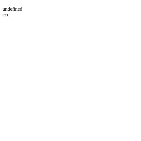
undefined
ссс