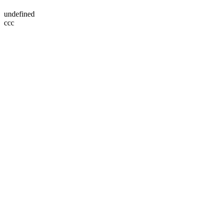
undefined
ссс