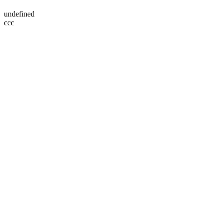
undefined
ссс