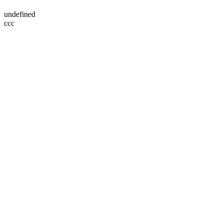
undefined
ссс